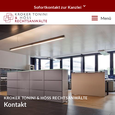
Sofortkontakt zur Kanzlei
Sie benötigen eine kompetente Rechtsberatung?
Menü
Wir sind gerne für Sie da.
Telefon
+43 512 583074
E-Mail
office@kanzlei-tirol.at
KROKER TONINI & HÖSS RECHTSANWÄLTE
Kontakt