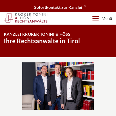
Sofortkontakt zur Kanzlei
Sie benötigen eine kompetente Rechtsberatung?
Menü
Wir sind gerne für Sie da.
KANZLEI KROKER TONINI & HÖSS
Telefon
Ihre Rechtsanwälte in Tirol
+43 512 583074
E-Mail
office@kanzlei-tirol.at